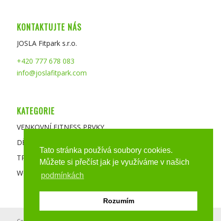
KONTAKTUJTE NÁS
JOSLA Fitpark s.r.o.
+420 777 678 083
info@joslafitpark.com
KATEGORIE
VENKOVNÍ FITNESS PRVKY
DĚTSKÉ VENKOVNÍ FITNESS PRVKY
Tato stránka používá soubory cookies.
TRAMPOLÍNY
Můžete si přečíst jak je využíváme v našich
WORKOUT & PARKOUR
podmínkách
Rozumím
Copyright 2017 JOSLA Fitpark | vytvořil
JL